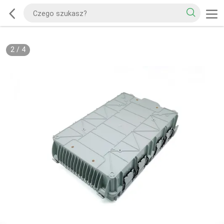
2
/
4