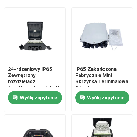
24-rdzeniowy IP65
IP65 Zakończona
Zewnętrzny
Fabrycznie Mini
rozdzielacz
Skrzynka Terminalowa
światłowodowy FTTH
Adaptera
Skrzynka rozdzielcza
Rozdzielacza
Dom
Wyślij zapytanie
Wyślij zapytanie
do montażu na ścianie
Optycznego Ftth Fiber
z 24 adapterami SC
Optic Splitter Box 16
PC+ABS FDB0224HF
Rdzeni Cajas Nap Dla
Produkty
Rozwiązania FTTH
O nas