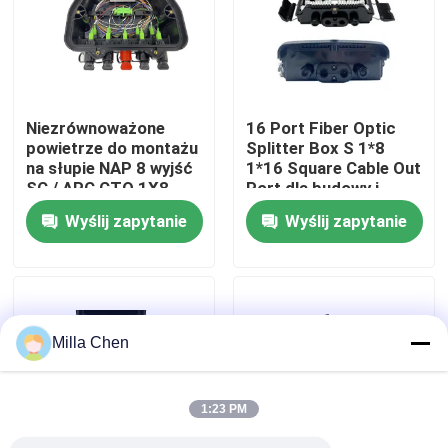
Wycieczka po fabryce
Kontrola jakości
Niezrównoważone
16 Port Fiber Optic
powietrze do montażu
Splitter Box S 1*8
na słupie NAP 8 wyjść
1*16 Square Cable Out
Skontaktuj się z nami
SC / APC CTO 1X8
Port dla budowy i
1X2 Rozgałęźnik
zarządzania siecią
Wyślij zapytanie
Wyślij zapytanie
światłowodowy Mini
FTTx
Aktualności
SC
Sprawy
Milla Chen
Poprosić o wycenę
1:23 PM
Okablowanie światłowodu