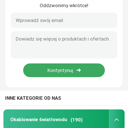
Oddzwonimy wkrótce!
Wycieczka po fabryce
Kontrola jakości
Skontaktuj się z nami
Aktualności
Sprawy
INNE KATEGORIE OD NAS
Blog
Okablowanie światłowodu
(190)
Poprosić o wycenę