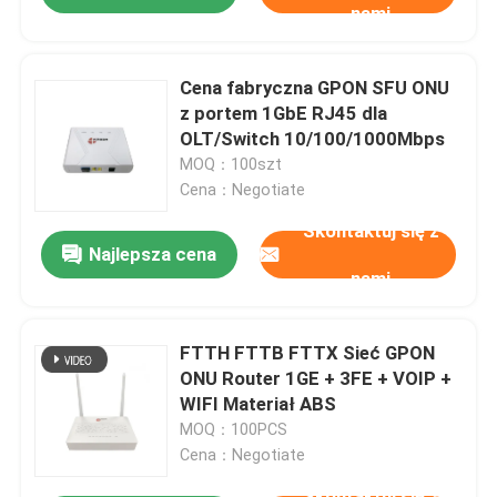
nami
Cena fabryczna GPON SFU ONU
z portem 1GbE RJ45 dla
OLT/Switch 10/100/1000Mbps
MOQ：100szt
Cena：Negotiate
Skontaktuj się z
Najlepsza cena
nami
FTTH FTTB FTTX Sieć GPON
ONU Router 1GE + 3FE + VOIP +
WIFI Materiał ABS
MOQ：100PCS
Cena：Negotiate
Skontaktuj się z