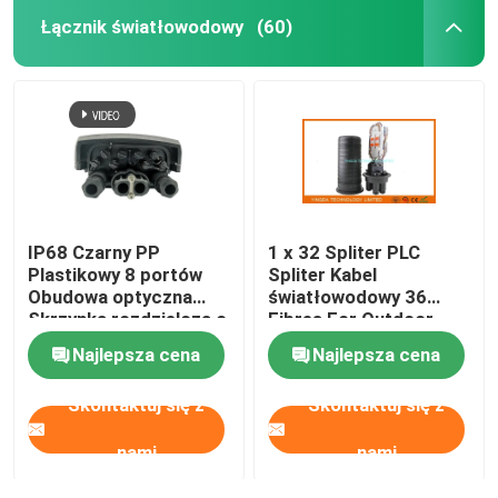
Łącznik światłowodowy
(60)
IP68 Czarny PP
1 x 32 Spliter PLC
Plastikowy 8 portów
Spliter Kabel
Obudowa optyczna
światłowodowy 36
Skrzynka rozdzielcza o
Fibres For Outdoor
średniej rozpiętości
FTTH Splitting
Najlepsza cena
Najlepsza cena
kabla
Skontaktuj się z
Skontaktuj się z
nami
nami