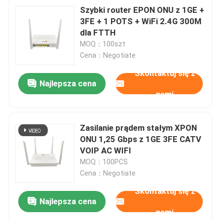
Szybki router EPON ONU z 1GE +
3FE + 1 POTS + WiFi 2.4G 300M
dla FTTH
MOQ：100szt
Cena：Negotiate
Skontaktuj się z
Najlepsza cena
nami
Zasilanie prądem stałym XPON
ONU 1,25 Gbps z 1GE 3FE CATV
VOIP AC WIFI
MOQ：100PCS
Cena：Negotiate
Skontaktuj się z
Najlepsza cena
nami