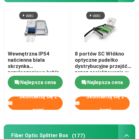
Okablowanie światłowodu
Fiber Optic Splitter Box
Wewnętrzna IP54
8 portów SC Włókno
Rozdzielacz światłowodowy
naścienna biała
optyczne pudełko
skrzynka
dystrybucyjne przejść
przyłączeniowa kabla
przez projektowanie w
Łącznik światłowodowy
światłowodowego
FTTH GPON CATV
Najlepsza cena
Najlepsza cena
FTTH Mini Compact 8-
żyłowy adapter SC
Kabel MTP MPO
Skontaktuj się z
Skontaktuj się z
nami
nami
Pigtail światłowodowy
Przewód światłowodowy
Fiber Optic Splitter Box
(177)