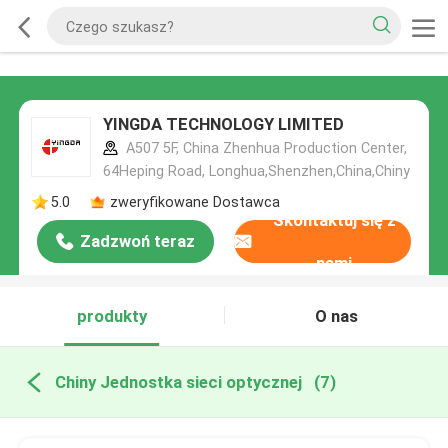
YINGDA TECHNOLOGY LIMITED
A507 5F, China Zhenhua Production Center,
64Heping Road, Longhua,Shenzhen,China,Chiny
5.0
zweryfikowane Dostawca
Skontaktuj się z
Zadzwoń teraz
nami
produkty
O nas
Chiny Jednostka sieci optycznej
(7)