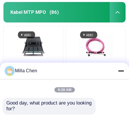
Kabel MTP MPO
(86)
96 światłowodów MPO
12 Włókna MPO
Milla Chen
MTP Obudowa
żeńskie złącze
światłowodowa do
krosowe OM4
sieci o dużej gęstości
50/125um Elite Loss
9:28 AM
w centrum danych
0,35dB Fioletowa
Najlepsza cena
Najlepsza cena
polaryzacja A
Good day, what product are you looking 
for?
Skontaktuj się z
Skontaktuj się z
nami
nami