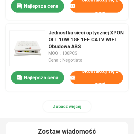
Najlepsza cena
nami
Jednostka sieci optycznej XPON
OLT 10W 1GE 1FE CATV WIFI
Obudowa ABS
MOQ：100PCS
Cena：Negotiate
Skontaktuj się z
Najlepsza cena
nami
Dom
Zobacz więcej
Produkty
Zostaw wiadomość
O nas