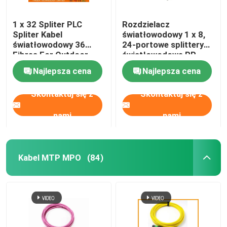
1 x 32 Spliter PLC
Rozdzielacz
Spliter Kabel
światłowodowy 1 x 8,
światłowodowy 36
24-portowe splittery
Fibres For Outdoor
światłowodowe PP,
FTTH Splitting
czarny
Najlepsza cena
Najlepsza cena
Skontaktuj się z
Skontaktuj się z
nami
nami
Kabel MTP MPO
(84)