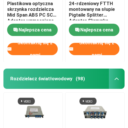
Plastikowa optyczna
24-rdzeniowy FTTH
skrzynka rozdzielcza
montowany na słupie
Mid Span ABS PC SC
Pigtaile Splitter
Adapter wzmocniona
Adapter Skrzynka
16 portami
przyłączeniowa kabla
Najlepsza cena
Najlepsza cena
światłowodowego
Skontaktuj się z
Skontaktuj się z
nami
nami
Rozdzielacz światłowodowy
(98)