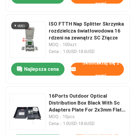
nami
ISO FTTH Nap Splitter Skrzynka
rozdzielcza światłowodowa 16
rdzeni na zewnątrz SC Złącze
MOQ：100szt
Cena：1.0USD-18.6USD
Skontaktuj się z
Najlepsza cena
nami
16Ports Outdoor Optical
Distribution Box Black With Sc
Adapters Plate For 2x3mm Flat
Drop Cable Outlets PC ABS
MOQ：10pcs
Material
Cena：1.0USD-18.6USD
Skontaktuj się z