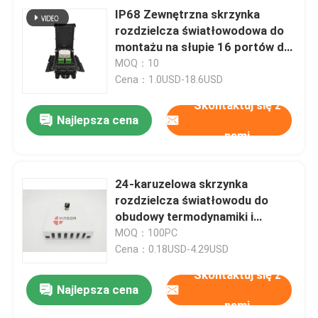
IP68 Zewnętrzna skrzynka
rozdzielcza światłowodowa do
montażu na słupie 16 portów do
obudowy kablowej
MOQ：10
Cena：1.0USD-18.6USD
Skontaktuj się z
Najlepsza cena
nami
24-karuzelowa skrzynka
rozdzielcza światłowodu do
obudowy termodynamiki i
gniazda rozgałęźnego Home
MOQ：100PC
Fusion
Cena：0.18USD-4.29USD
Skontaktuj się z
Najlepsza cena
nami