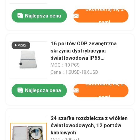
Skontaktuj się z
Najlepsza cena
Wycieczka po fabryce
nami
Kontrola jakości
16 portów ODP zewnętrzna
skrzynia dystrybucyjna
Skontaktuj się z nami
światłowodowa IP65
rozwiązanie FTTH
MOQ：10 PCS
Cena：1.0USD-18.6USD
Aktualności
Skontaktuj się z
Najlepsza cena
nami
Sprawy
Poprosić o wycenę
24 szafka rozdzielcza z włókien
światłowodowych, 12 portów
kablowych
Okablowanie światłowodu
MOQ：100szt