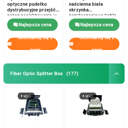
optyczne pudełko
naścienna biała
dystrybucyjne przejść
skrzynka
Zestawy do montażu kabli
przez projektowanie w
przyłączeniowa kabla
FTTH GPON CATV
światłowodowego
Najlepsza cena
Najlepsza cena
FTTH Mini Compact 8-
Kabel AOC
żyłowy adapter SC
Skontaktuj się z
Skontaktuj się z
Kabel DAC
nami
nami
WDM CWDM DWDM
Fiber Optic Splitter Box
(177)
Moduł SFP