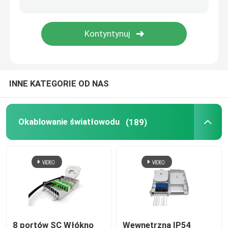
Tłumik światłowodu
Field Installable Connector
INNE KATEGORIE OD NAS
Kabel FTTH Drop Cable
Panel światłowodowy
Okablowanie światłowodu
(189)
Zamykanie splotu światłowodowego
Zestawy narzędzi światłowodowych
Jednostka sieci optycznej
8 portów SC Włókno
Wewnętrzna IP54