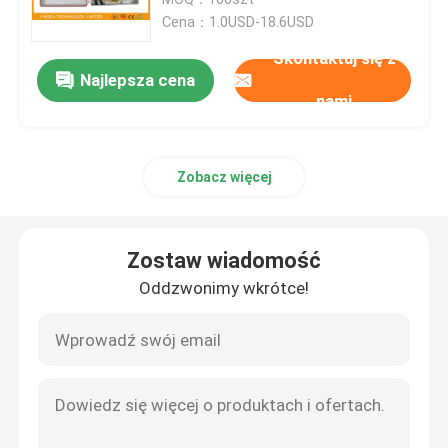
Cena：1.0USD-18.6USD
Fiber Optic Splitter Box
Skontaktuj się z
Najlepsza cena
nami
Rozdzielacz światłowodowy
Zobacz więcej
Łącznik światłowodowy
Kabel MTP MPO
Zostaw wiadomość
Oddzwonimy wkrótce!
Pigtail światłowodowy
Przewód światłowodowy
Adapter światłowodowy