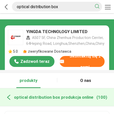
YINGDA TECHNOLOGY LIMITED
A507 5F, China Zhenhua Production Center,
64Heping Road, Longhua,Shenzhen,China,Chiny
5.0
zweryfikowane Dostawca
Skontaktuj się z
Zadzwoń teraz
nami
produkty
O nas
optical distribution box produkcja online
(100)