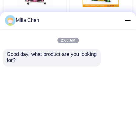
12 Włókna MPO
SM MM FTTX MTP
Milla Chen
żeńskie złącze
Kabel MPO Klamka 7,8
krosowe OM4
mm, 24 kabel
50/125um Elite Loss
światłowodowy Patch
2:00 AM
0,35dB Fioletowa
Cable
Najlepsza cena
Najlepsza cena
polaryzacja A
Good day, what product are you looking 
for?
Skontaktuj się z
Skontaktuj się z
nami
nami
Zobacz więcej
Dom
O nas
Skontaktuj się z nami
Desktop Site
Mapa strony
Polityka prywatności