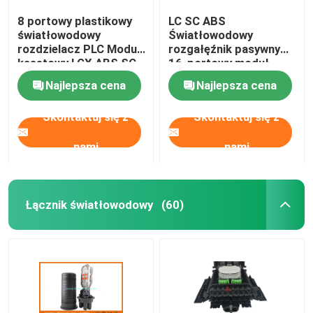
8 portowy plastikowy
LC SC ABS
światłowodowy
Światłowodowy
rozdzielacz PLC Moduł
rozgałęźnik pasywny
kasetowy LGX ABS SC
16-portowy moduł
LC Złącze
kasetowy LGX 2X16
Najlepsza cena
Najlepsza cena
Trudnopalny
Skontaktuj się z
Skontaktuj się z
nami
nami
Łącznik światłowodowy
(60)