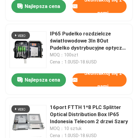
Najlepsza cena
nami
IP65 Pudełko rozdzielcze
światłowodowe 3In 8Out
Pudełko dystrybucyjne optyczne
zewnętrzne 1 8 Czarny
MOQ：100szt
nieprzerwany kabel
Cena：1.0USD-18.6USD
Skontaktuj się z
Najlepsza cena
nami
Dom
16port FTTH 1*8 PLC Splitter
Optical Distribution Box IP65
Produkty
Indonesia Telecom 2 drzwi Szary
MOQ：10 sztuk
O nas
Cena：1.0USD-18.6USD