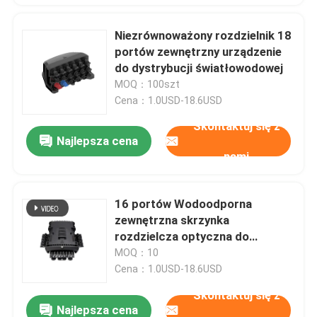
Niezrównoważony rozdzielnik 18
portów zewnętrzny urządzenie
do dystrybucji światłowodowej
MOQ：100szt
Cena：1.0USD-18.6USD
Skontaktuj się z
Najlepsza cena
nami
16 portów Wodoodporna
zewnętrzna skrzynka
rozdzielcza optyczna do
skrzynki FTTH / FTTX / FTTA
MOQ：10
Cena：1.0USD-18.6USD
Skontaktuj się z
Najlepsza cena