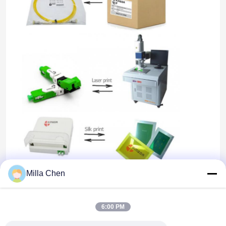
Wycieczka po fabryce
Kontrola jakości
Skontaktuj się z nami
Aktualności
Sprawy
Milla Chen
Blog
6:00 PM
Poprosić o wycenę