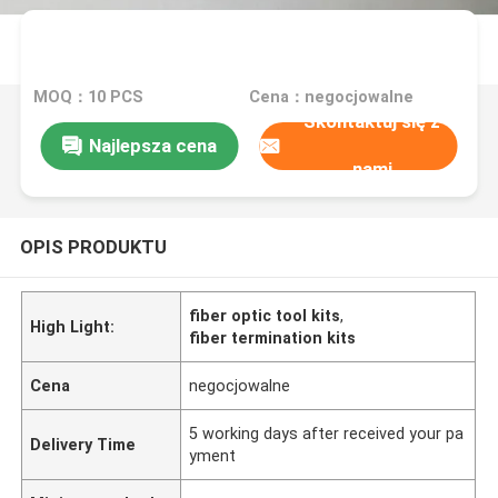
MOQ：10 PCS
Cena：negocjowalne
Skontaktuj się z
Najlepsza cena
nami
OPIS PRODUKTU
fiber optic tool kits
,
High Light:
fiber termination kits
Cena
negocjowalne
5 working days after received your pa
Delivery Time
yment