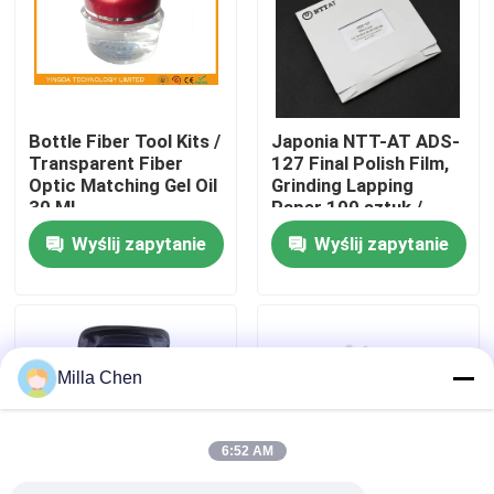
Wycieczka po fabryce
Kontrola jakości
Bottle Fiber Tool Kits /
Japonia NTT-AT ADS-
Transparent Fiber
127 Final Polish Film,
Optic Matching Gel Oil
Grinding Lapping
Skontaktuj się z nami
30 ML
Paper 100 sztuk /
opakowanie
Wyślij zapytanie
Wyślij zapytanie
Aktualności
Sprawy
Milla Chen
Poprosić o wycenę
6:52 AM
Okablowanie światłowodu