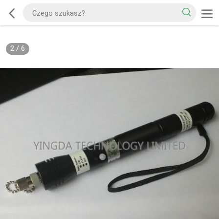
2
/
6