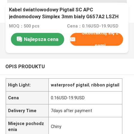
Kabel światłowodowy Pigtail SC APC
jednomodowy Simplex 3mm biały G657A2 LSZH
MOQ：500 pcs
Cena：0.16USD-19.9USD
Skontaktuj się z
Najlepsza cena
nami
OPIS PRODUKTU
High Light:
waterproof pigtail
,
ribbon pigtail
Cena
0.16USD-19.9USD
Delivery Time
7days after payment
Miejsce pochodz
Chiny
enia