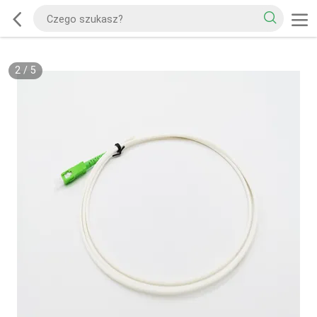
2
/
5