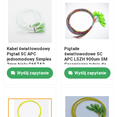
Kabel światłowodowy
Pigtaile
Pigtail SC APC
światłowodowe SC
jednomodowy Simplex
APC LSZH 900um SM
3mm biały G657A2
Ceramiczna tuleja do
LSZH
rozdzielacza
Wyślij zapytanie
Wyślij zapytanie
Dom
Produkty
O nas