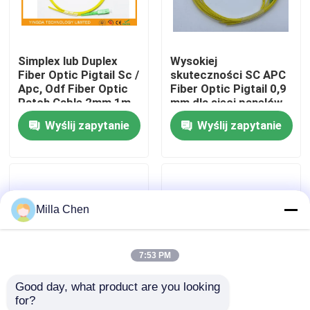
Wycieczka po fabryce
Simplex lub Duplex
Wysokiej
Fiber Optic Pigtail Sc /
skuteczności SC APC
Kontrola jakości
Apc, Odf Fiber Optic
Fiber Optic Pigtail 0,9
Patch Cable 2mm 1m
mm dla sieci panelów
patch
Wyślij zapytanie
Wyślij zapytanie
Skontaktuj się z nami
Aktualności
Milla Chen
Sprawy
7:53 PM
Poprosić o wycenę
Good day, what product are you looking 
for?
Okablowanie światłowodu
12 kolorów Pigtaile
Wtyczki kablowe FC /