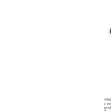
YING
z ze
prod