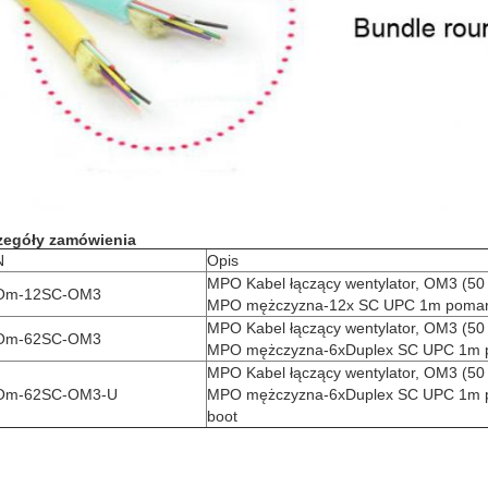
zegóły zamówienia
N
Opis
MPO Kabel łączący wentylator, OM3 (50
Om-12SC-OM3
MPO mężczyzna-12x SC UPC 1m poma
MPO Kabel łączący wentylator, OM3 (50
Om-62SC-OM3
MPO mężczyzna-6xDuplex SC UPC 1m 
MPO Kabel łączący wentylator, OM3 (50
m-62SC-OM3-U
MPO mężczyzna-6xDuplex SC UPC 1m p
boot