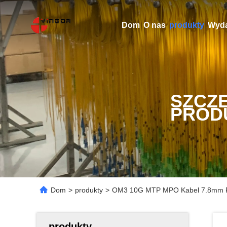
Dom
O nas
produkty
Wyda
SZCZ
PROD
Dom
>
produkty
>
OM3 10G MTP MPO Kabel 7.8mm Fer
produkty