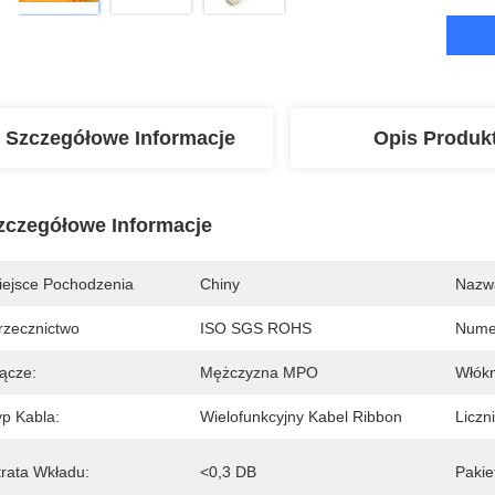
Szczegółowe Informacje
Opis Produk
zczegółowe Informacje
iejsce Pochodzenia
Chiny
Nazw
rzecznictwo
ISO SGS ROHS
Nume
łącze:
Mężczyzna MPO
Włókn
yp Kabla:
Wielofunkcyjny Kabel Ribbon
Liczn
trata Wkładu:
<0,3 DB
Pakie