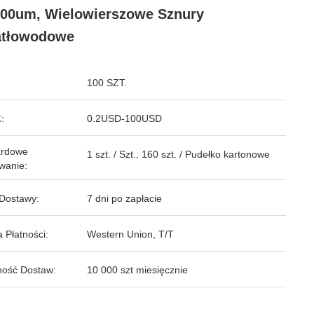
00um, Wielowierszowe Sznury
atłowodowe
100 SZT.
:
0.2USD-100USD
ardowe
1 szt. / Szt., 160 szt. / Pudełko kartonowe
wanie:
Dostawy:
7 dni po zapłacie
 Płatności:
Western Union, T/T
ość Dostaw:
10 000 szt miesięcznie