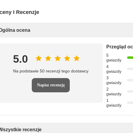
ceny I Recenzje
Ogólna ocena
Przegląd o
5.0
5
gwiazdy
4
Na podstawie 50 recenzji tego dostawcy
gwiazdy
3
gwiazdy
Napisz recenzję
2
gwiazdy
1
gwiazdy
Wszystkie recenzje