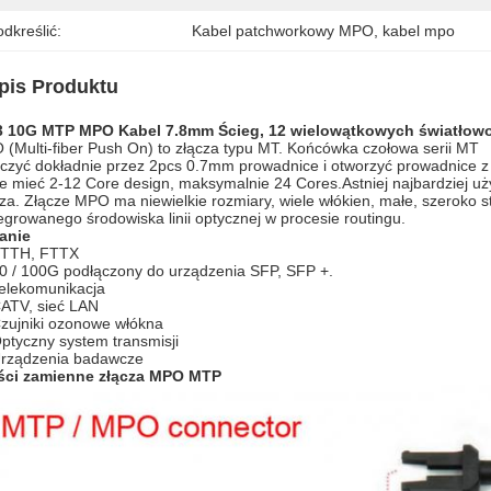
dkreślić:
Kabel patchworkowy MPO
, 
kabel mpo
pis Produktu
 10G MTP MPO Kabel 7.8mm Ścieg, 12 wielowątkowych światłowo
(Multi-fiber Push On) to złącza typu MT. Końcówka czołowa serii MT
czyć dokładnie przez 2pcs 0.7mm prowadnice i otworzyć prowadnice 
 mieć 2-12 Core design, maksymalnie 24 Cores.Astniej najbardziej uż
za. Złącze MPO ma niewielkie rozmiary, wiele włókien, małe, szeroko 
egrowanego środowiska linii optycznej w procesie routingu.
anie
TTH, FTTX
0 / 100G podłączony do urządzenia SFP, SFP +.
elekomunikacja
ATV, sieć LAN
zujniki ozonowe włókna
ptyczny system transmisji
rządzenia badawcze
ści zamienne złącza MPO MTP