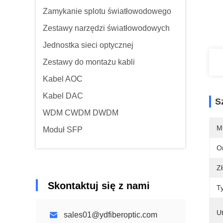
Zamykanie splotu światłowodowego
Zestawy narzędzi światłowodowych
Jednostka sieci optycznej
Zestawy do montażu kabli
Kabel AOC
Kabel DAC
S
WDM CWDM DWDM
M
Moduł SFP
O
Z
Skontaktuj się z nami
T
U
sales01@ydfiberoptic.com