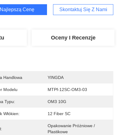
Najlepszą Cenę
Skontaktuj Się Z Nami
tu
Oceny I Recenzje
a Handlowa
YINGDA
r Modelu
MTPf-12SC-OM3-03
a Typu:
OM3 10G
ik Włókien:
12 Fiber SC
Opakowanie Próżniowe / 
t:
Plastikowe