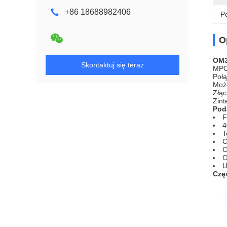
+86 18688982406
Po
O
OM3
Skontaktuj się teraz
MPO 
Połą
Może
Złąc
Zint
Pod
F
4
T
C
C
O
U
Czę