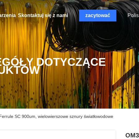
rzenia
Skontaktuj się z nami
zacytować
Polis
EGÓŁY DOTYCZĄCE
UKTÓW
rule SC 900um, wielowierszowe sznury światłowodowe
OM3