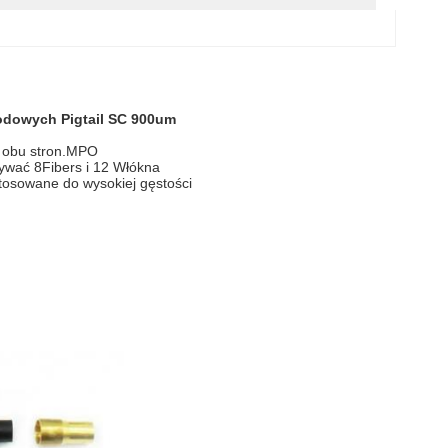
dowych Pigtail SC 900um
z obu stron.MPO
ywać 8Fibers i 12 Włókna
stosowane do wysokiej gęstości