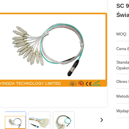
SC 9
Świ
MOQ:
Cena £
Stand
Opako
Okres 
Metoda
Wydajn