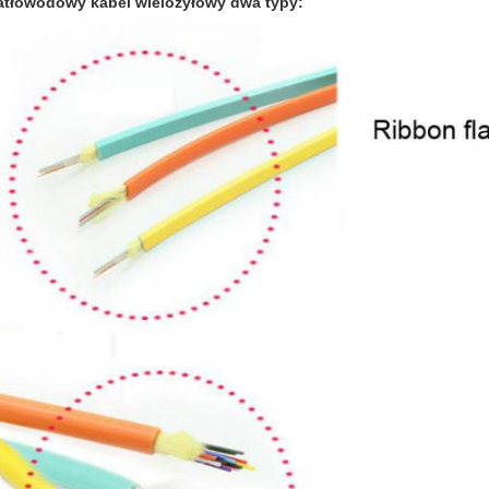
atłowodowy kabel wielożyłowy dwa typy: