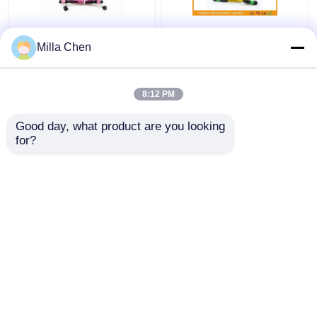
12 Włókna MPO
SM MM FTTX MTP
Milla Chen
żeńskie złącze
Kabel MPO Klamka 7,8
krosowe OM4
mm, 24 kabel
50/125um Elite Loss
światłowodowy Patch
8:12 PM
0,35dB Fioletowa
Cable
Najlepsza cena
Najlepsza cena
polaryzacja A
Good day, what product are you looking 
for?
Skontaktuj się z
Skontaktuj się z
nami
nami
Zobacz więcej
Dom
O nas
Skontaktuj się z nami
Desktop Site
Mapa strony
Polityka prywatności