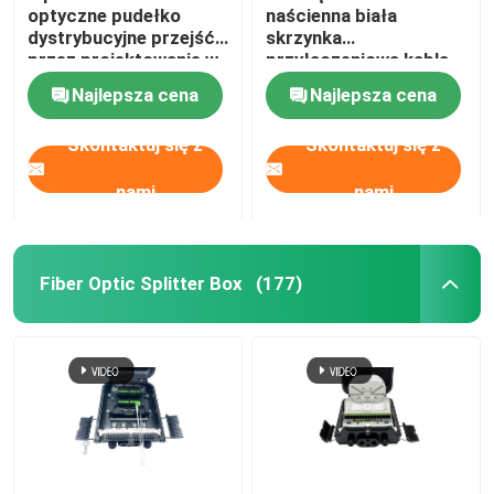
optyczne pudełko
naścienna biała
dystrybucyjne przejść
skrzynka
Zestawy do montażu kabli
przez projektowanie w
przyłączeniowa kabla
FTTH GPON CATV
światłowodowego
Najlepsza cena
Najlepsza cena
FTTH Mini Compact 8-
Kabel AOC
żyłowy adapter SC
Skontaktuj się z
Skontaktuj się z
Kabel DAC
nami
nami
WDM CWDM DWDM
Fiber Optic Splitter Box
(177)
Moduł SFP