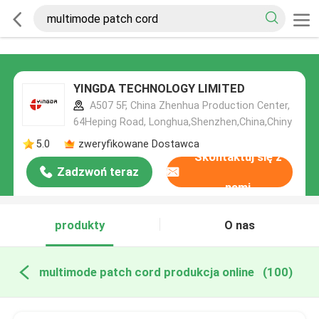
YINGDA TECHNOLOGY LIMITED
A507 5F, China Zhenhua Production Center,
64Heping Road, Longhua,Shenzhen,China,Chiny
5.0
zweryfikowane Dostawca
Skontaktuj się z
Zadzwoń teraz
nami
produkty
O nas
multimode patch cord produkcja online
(100)