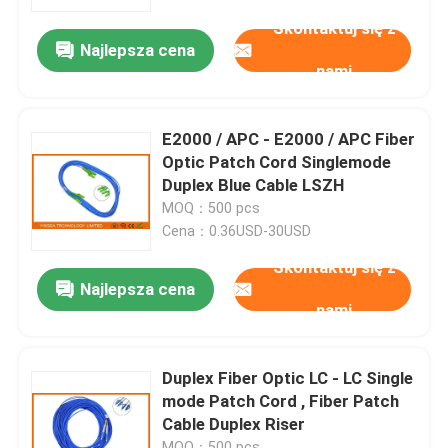
Skontaktuj się z
Najlepsza cena
Wycieczka po fabryce
nami
Kontrola jakości
E2000 / APC - E2000 / APC Fiber
Optic Patch Cord Singlemode
Skontaktuj się z nami
Duplex Blue Cable LSZH
MOQ：500 pcs
Cena：0.36USD-30USD
Aktualności
Skontaktuj się z
Najlepsza cena
nami
Sprawy
Poprosić o wycenę
Duplex Fiber Optic LC - LC Single
mode Patch Cord , Fiber Patch
Cable Duplex Riser
Okablowanie światłowodu
MOQ：500 pcs