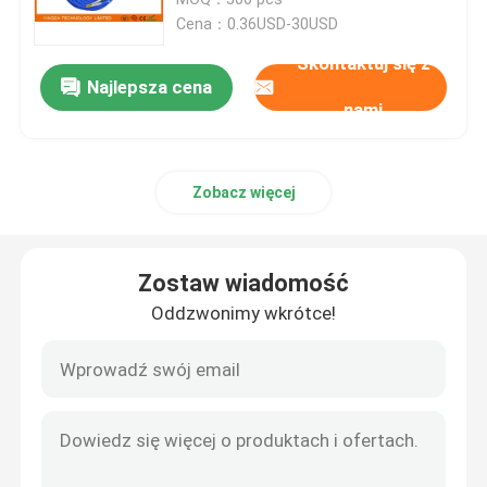
Cena：0.36USD-30USD
Fiber Optic Splitter Box
Skontaktuj się z
Najlepsza cena
nami
Rozdzielacz światłowodowy
Zobacz więcej
Łącznik światłowodowy
Kabel MTP MPO
Zostaw wiadomość
Oddzwonimy wkrótce!
Pigtail światłowodowy
Przewód światłowodowy
Adapter światłowodowy