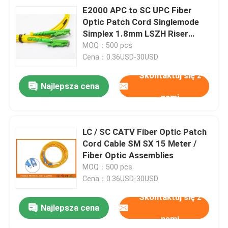
E2000 APC to SC UPC Fiber
Optic Patch Cord Singlemode
Simplex 1.8mm LSZH Riser
Cable
MOQ：500 pcs
Cena：0.36USD-30USD
Skontaktuj się z
Najlepsza cena
nami
LC / SC CATV Fiber Optic Patch
Cord Cable SM SX 15 Meter /
Fiber Optic Assemblies
MOQ：500 pcs
Cena：0.36USD-30USD
Skontaktuj się z
Najlepsza cena
nami