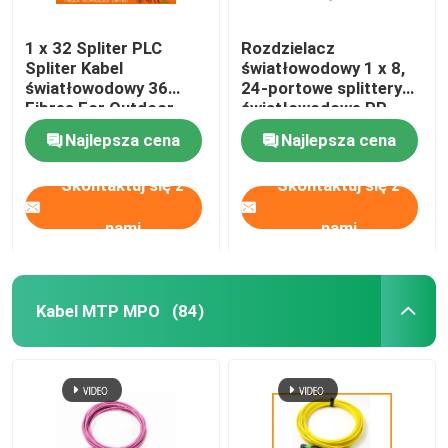
1 x 32 Spliter PLC
Rozdzielacz
Spliter Kabel
światłowodowy 1 x 8,
światłowodowy 36
24-portowe splittery
Fibres For Outdoor
światłowodowe PP,
FTTH Splitting
czarny
Najlepsza cena
Najlepsza cena
Skontaktuj się z
Skontaktuj się z
nami
nami
Kabel MTP MPO
(84)