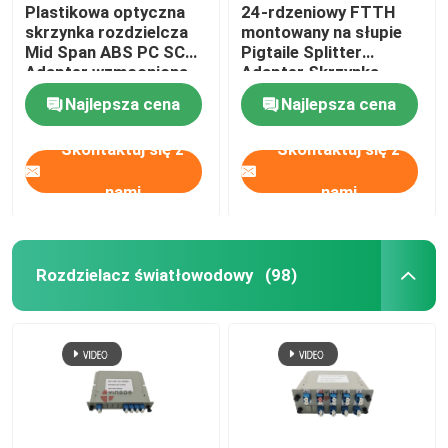
Plastikowa optyczna
24-rdzeniowy FTTH
skrzynka rozdzielcza
montowany na słupie
Mid Span ABS PC SC
Pigtaile Splitter
Adapter wzmocniona
Adapter Skrzynka
16 portami
przyłączeniowa kabla
Najlepsza cena
Najlepsza cena
światłowodowego
Skontaktuj się z
Skontaktuj się z
nami
nami
Rozdzielacz światłowodowy
(98)