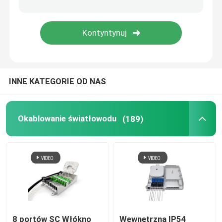
Tłumik światłowodu
Field Installable Connector
INNE KATEGORIE OD NAS
Kabel FTTH Drop Cable
Panel światłowodowy
Okablowanie światłowodu
(189)
Zamykanie splotu światłowodowego
Zestawy narzędzi światłowodowych
Jednostka sieci optycznej
8 portów SC Włókno
Wewnętrzna IP54