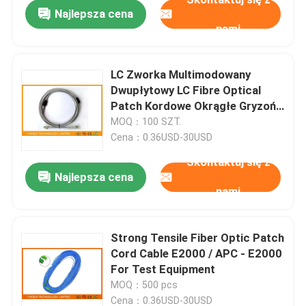
Najlepsza cena
nami
LC Zworka Multimodowany
Dwupłytowy LC Fibre Optical
Patch Kordowe Okrągłe Gryzoń
Anti
MOQ：100 SZT.
Cena：0.36USD-30USD
Skontaktuj się z
Najlepsza cena
nami
Dom
Strong Tensile Fiber Optic Patch
Cord Cable E2000 / APC - E2000
Produkty
For Test Equipment
MOQ：500 pcs
O nas
Cena：0.36USD-30USD