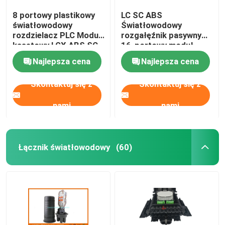
8 portowy plastikowy
LC SC ABS
światłowodowy
Światłowodowy
rozdzielacz PLC Moduł
rozgałęźnik pasywny
kasetowy LGX ABS SC
16-portowy moduł
LC Złącze
kasetowy LGX 2X16
Najlepsza cena
Najlepsza cena
Trudnopalny
Skontaktuj się z
Skontaktuj się z
nami
nami
Łącznik światłowodowy
(60)