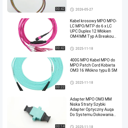
LSZH MPO MTP
Patchcord
Kabel MTP MPO
00:42
2026-05-27
światłowodowy
Kabel krosowy MPO MPO-
LC MPO/MTP do 6 x LC
UPC Duplex 12 Włókien
OM4 MM Typ A Breakout
Kabel krosowy 5 metrów
10 metrów
Kabel MTP MPO
00:42
2025-11-18
400G MPO Kabel MPO do
MPO Patch Cord Kobieta
OM3 16 Włókno typu B 5M
Kabel MTP MPO
2025-11-18
00:22
Adapter MPO OM3 MM
Niska Straty Szybki
Adapter Optyczny Auqa
Do Systemu Dokowania
Centrum Danych
Kabel MTP MPO
00:14
2025-11-18