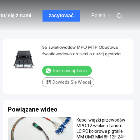
tuj się z nami
zacytować
Polish
96 światłowodów MPO MTP Obudowa
światłowodowa do sieci o dużej gęstości w
centrum danych
Rozmawiaj Teraz.
Dowiedz Się Więcej
Powiązane wideo
Kabel wiązki przewodów
MPO 12 włókien fanout
LC PC kolorowe pigtaile
MM OM3 MM 8F 12F 24F