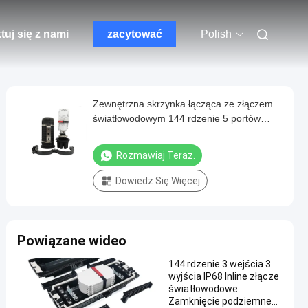
tuj się z nami
zacytować
Polish
Zewnętrzna skrzynka łącząca ze złączem
światłowodowym 144 rdzenie 5 portów
Uszczelka termokurczliwa kopułkowa z PP
Rozmawiaj Teraz.
Dowiedz Się Więcej
Powiązane wideo
144 rdzenie 3 wejścia 3
wyjścia IP68 Inline złącze
światłowodowe
Zamknięcie podziemnego