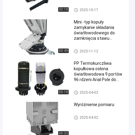
włazu zakopanego
Zamykanie splotu światłowod
00:18
2025-10-17
owego
Mini -typ kopuły
zamykanie składania
światłowodowego do
zamknięcia stawu
kablowego 48
Zamykanie splotu światłowod
00:49
2025-11-12
owego
PP Termokurczliwa
kopułkowa osłona
światłowodowa 9 portów
96 rdzeni Arial Pole do
montażu na ścianie
Zamykanie splotu światłowod
00:18
2025-04-02
owego
Wyróżnienie pomiaru:
Zamykanie splotu światłowod
2025-04-02
owego
00:32